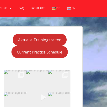
R UNS
FAQ
KONTAKT
DE
EN
Aktuelle Trainingszeiten
Current Practice Schedule