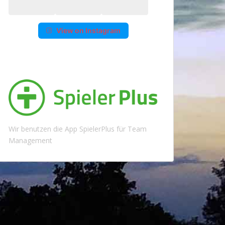
View on Instagram
Wir benutzen die App SpielerPlus für Team
Management